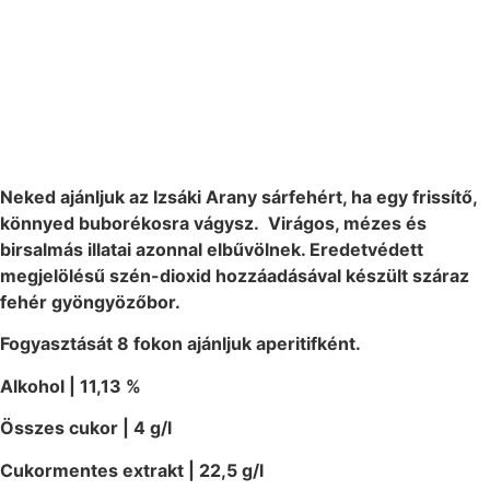
Neked ajánlom, ha:
Neked ajánljuk az Izsáki Arany sárfehért, ha egy frissítő,
könnyed buborékosra vágysz. Virágos, mézes és
birsalmás illatai azonnal elbűvölnek. Eredetvédett
megjelölésű szén-dioxid hozzáadásával készült száraz
fehér gyöngyözőbor.
Fogyasztását 8 fokon ajánljuk aperitifként.
Alkohol | 11,13 %
Összes cukor | 4 g/l
Cukormentes extrakt | 22,5 g/l