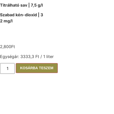
Titrálható sav | 7,5 g/l
Szabad kén-dioxid | 3
2 mg/l
2,800
Ft
Egységár: 3333,3 Ft / 1 liter
KOSÁRBA TESZEM
Amit érdemes még
megkóstolnod