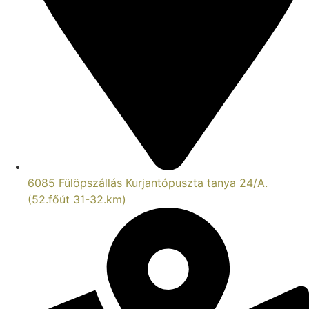
6085 Fülöpszállás Kurjantópuszta tanya 24/A.
(52.főút 31-32.km)