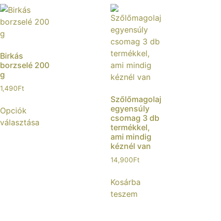
Birkás
borzselé 200
g
1,490
Ft
Szőlőmagolaj
egyensúly
Opciók
csomag 3 db
választása
termékkel,
ami mindig
kéznél van
14,900
Ft
Kosárba
teszem