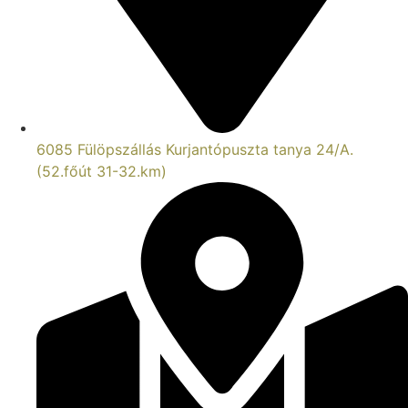
6085 Fülöpszállás Kurjantópuszta tanya 24/A.
(52.főút 31-32.km)