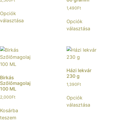
2,500
Ft
1,490
Ft
Opciók
választása
Opciók
választása
Házi lekvár
230 g
Birkás
Szőlőmagolaj
1,390
Ft
100 ML
Opciók
2,000
Ft
választása
Kosárba
teszem