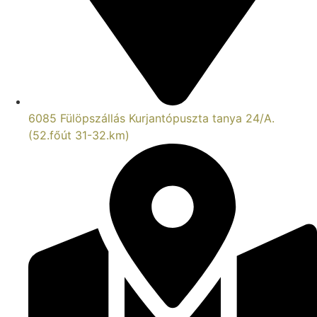
6085 Fülöpszállás Kurjantópuszta tanya 24/A.
(52.főút 31-32.km)