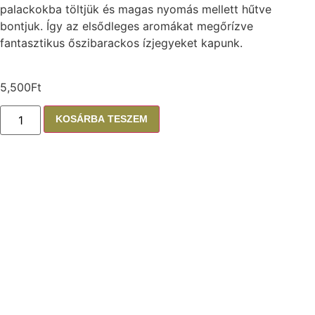
palackokba töltjük és magas nyomás mellett hűtve
bontjuk. Így az elsődleges aromákat megőrízve
fantasztikus őszibarackos ízjegyeket kapunk.
5,500
Ft
KOSÁRBA TESZEM
Amit érdemes még
megkóstolnod