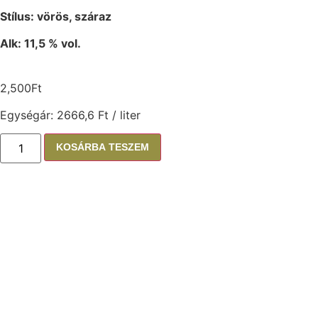
Stílus: vörös, száraz
Alk: 11,5 % vol.
2,500
Ft
Egységár: 2666,6 Ft / liter
KOSÁRBA TESZEM
Amit érdemes még
megkóstolnod