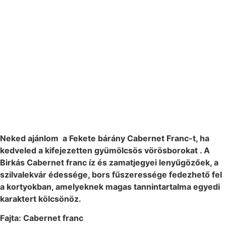
Neked ajánlom, ha:
Neked ajánlom a Fekete bárány Cabernet Franc-t, ha
kedveled a kifejezetten gyümölcsös vörösborokat . A
Birkás Cabernet franc íz és zamatjegyei lenyűgözőek, a
szilvalekvár édessége, bors fűszeressége fedezhető fel
a kortyokban, amelyeknek magas tannintartalma egyedi
karaktert kölcsönöz.
Fajta: Cabernet franc