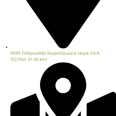
6085 Fülöpszállás Kurjantópuszta tanya 24/A.
(52.főút 31-32.km)