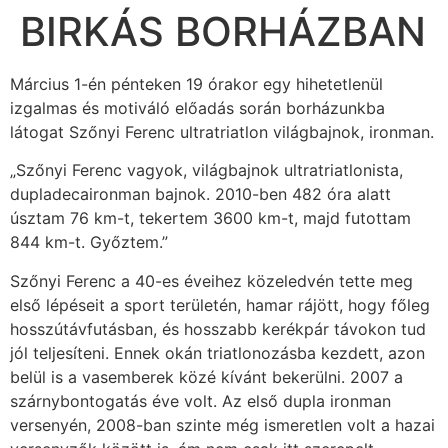
BIRKÁS BORHÁZBAN
Március 1-én pénteken 19 órakor egy hihetetlenül
izgalmas és motiváló előadás során borházunkba
látogat Szőnyi Ferenc ultratriatlon világbajnok, ironman.
„Szőnyi Ferenc vagyok, világbajnok ultratriatlonista,
dupladecaironman bajnok. 2010-ben 482 óra alatt
úsztam 76 km-t, tekertem 3600 km-t, majd futottam
844 km-t. Győztem.”
Szőnyi Ferenc a 40-es éveihez közeledvén tette meg
első lépéseit a sport területén, hamar rájött, hogy főleg
hosszútávfutásban, és hosszabb kerékpár távokon tud
jól teljesíteni. Ennek okán triatlonozásba kezdett, azon
belül is a vasemberek közé kívánt bekerülni. 2007 a
szárnybontogatás éve volt. Az első dupla ironman
versenyén, 2008-ban szinte még ismeretlen volt a hazai