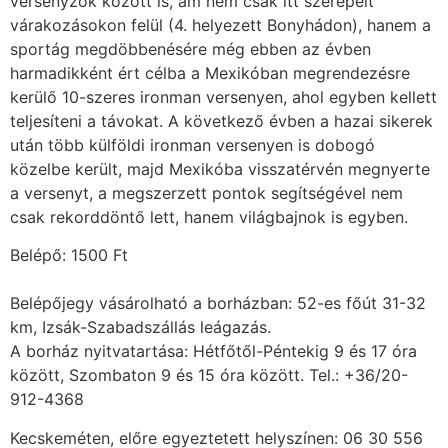
versenyzők között is, ám nem csak itt szerepelt
várakozásokon felül (4. helyezett Bonyhádon), hanem a
sportág megdöbbenésére még ebben az évben
harmadikként ért célba a Mexikóban megrendezésre
kerülő 10-szeres ironman versenyen, ahol egyben kellett
teljesíteni a távokat. A következő évben a hazai sikerek
után több külföldi ironman versenyen is dobogó
közelbe került, majd Mexikóba visszatérvén megnyerte
a versenyt, a megszerzett pontok segítségével nem
csak rekorddöntő lett, hanem világbajnok is egyben.
Belépő: 1500 Ft
Belépőjegy vásárolható a borházban: 52-es főút 31-32
km, Izsák-Szabadszállás leágazás.
A borház nyitvatartása: Hétfőtől-Péntekig 9 és 17 óra
között, Szombaton 9 és 15 óra között. Tel.: +36/20-
912-4368
Kecskeméten, előre egyeztetett helyszínen: 06 30 556