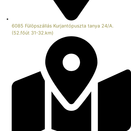
6085 Fülöpszállás Kurjantópuszta tanya 24/A.
(52.főút 31-32.km)