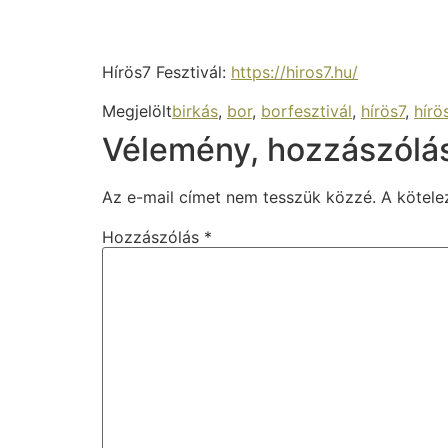
Hírös7 Fesztivál:
https://hiros7.hu/
Megjelölt
birkás
,
bor
,
borfesztivál
,
hírös7
,
hírö
Vélemény, hozzászólá
Az e-mail címet nem tesszük közzé.
A kötel
Hozzászólás
*