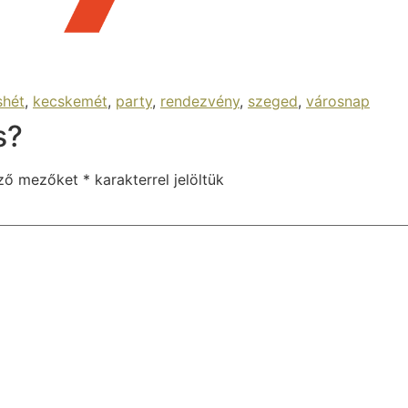
shét
,
kecskemét
,
party
,
rendezvény
,
szeged
,
városnap
s?
ező mezőket
*
karakterrel jelöltük