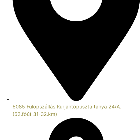
6085 Fülöpszállás Kurjantópuszta tanya 24/A.
(52.főút 31-32.km)