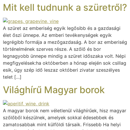
Mit kell tudnunk a szüretről?
A szüret az emberiség egyik legősibb és a gazdasági
élet őszi ünnepe. Az emberi tevékenységek egyik
legrégibb formája a mezőgazdaság. A bor az emberiség
történelmének szerves része. A szőlő és bor
legnagyobb ünnepe mindig a szüret időszaka volt. Népi
megfigyelések:ha októberben a hónap elején sok csillag
esik, úgy szép idő leszaz októberi zivatar szeszélyes
telet […]
Világhírű Magyar borok
A magyar borok nem véletlenül világhírűek, hisz magyar
szőlőből készülnek, amelyek sokkal édesebbek és
zamatosabbak mint külföldi társaik. Frissebb Ha helyi