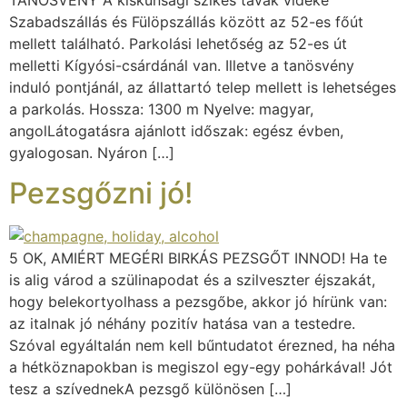
Szabadszállás és Fülöpszállás között az 52-es főút
mellett található. Parkolási lehetőség az 52-es út
melletti Kígyósi-csárdánál van. Illetve a tanösvény
induló pontjánál, az állattartó telep mellett is lehetséges
a parkolás. Hossza: 1300 m Nyelve: magyar,
angolLátogatásra ajánlott időszak: egész évben,
gyalogosan. Nyáron […]
Pezsgőzni jó!
5 OK, AMIÉRT MEGÉRI BIRKÁS PEZSGŐT INNOD! Ha te
is alig várod a szülinapodat és a szilveszter éjszakát,
hogy belekortyolhass a pezsgőbe, akkor jó hírünk van:
az italnak jó néhány pozitív hatása van a testedre.
Szóval egyáltalán nem kell bűntudatot érezned, ha néha
a hétköznapokban is megiszol egy-egy pohárkával! Jót
tesz a szívednekA pezsgő különösen […]