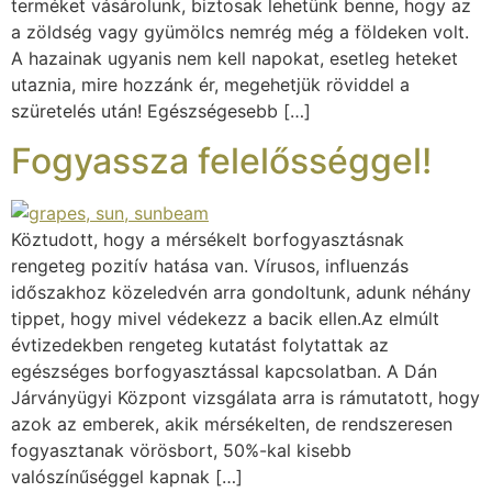
terméket vásárolunk, biztosak lehetünk benne, hogy az
a zöldség vagy gyümölcs nemrég még a földeken volt.
A hazainak ugyanis nem kell napokat, esetleg heteket
utaznia, mire hozzánk ér, megehetjük röviddel a
szüretelés után! Egészségesebb […]
Fogyassza felelősséggel!
Köztudott, hogy a mérsékelt borfogyasztásnak
rengeteg pozitív hatása van. Vírusos, influenzás
időszakhoz közeledvén arra gondoltunk, adunk néhány
tippet, hogy mivel védekezz a bacik ellen.Az elmúlt
évtizedekben rengeteg kutatást folytattak az
egészséges borfogyasztással kapcsolatban. A Dán
Járványügyi Központ vizsgálata arra is rámutatott, hogy
azok az emberek, akik mérsékelten, de rendszeresen
fogyasztanak vörösbort, 50%-kal kisebb
valószínűséggel kapnak […]