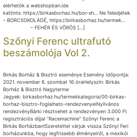
elérhetők a webshopban.ide
kattints: https://birkasborhaz.hu/bor-sh… Ne feledjétek
– BORCSOKOLÁDÉ, https://birkasborhaz.hu/termek…
– FEHÉR ÉS VÖRÖS […]
Szőnyi Ferenc ultrafutó
beszámolója Vol 2.
Birkás Borház & Bisztró eseménye Esemény időpontja:
2021. november 6. szombat 16 óraHelyszín: Birkás
Borház & Bisztró Nagyterme
Jegyek: birkasborhaz.hu/termekkategoria/00-birkas-
borhaz-bisztro-foglalhato-rendezvenyeiNyilvános
rendezvényBárki résztvehet a rendezvényen 3.000 Ft
regisztrációs díjjal “Racemachine“ Szőnyi Ferenc a
Birkás Borházban!Szeretettel várjuk vissza Szőnyi Feri
borházunkba, hogy legfrissebb élményeiről, a mexikói