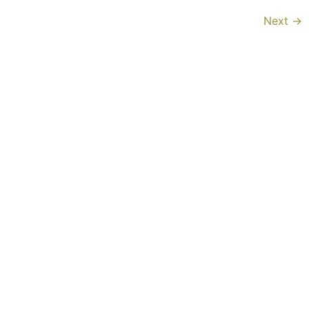
Next
→
Információk
Kapcsolat