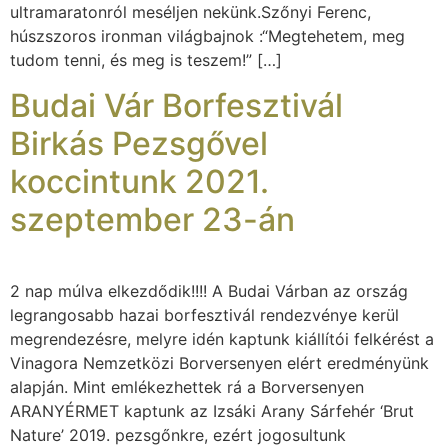
ultramaratonról meséljen nekünk.Szőnyi Ferenc,
húszszoros ironman világbajnok :“Megtehetem, meg
tudom tenni, és meg is teszem!” […]
Budai Vár Borfesztivál
Birkás Pezsgővel
koccintunk 2021.
szeptember 23-án
2 nap múlva elkezdődik!!!! A Budai Várban az ország
legrangosabb hazai borfesztivál rendezvénye kerül
megrendezésre, melyre idén kaptunk kiállítói felkérést a
Vinagora Nemzetközi Borversenyen elért eredményünk
alapján. Mint emlékezhettek rá a Borversenyen
ARANYÉRMET kaptunk az Izsáki Arany Sárfehér ‘Brut
Nature’ 2019. pezsgőnkre, ezért jogosultunk