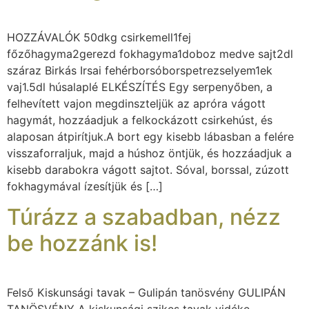
HOZZÁVALÓK 50dkg csirkemell1fej
főzőhagyma2gerezd fokhagyma1doboz medve sajt2dl
száraz Birkás Irsai fehérborsóborspetrezselyem1ek
vaj1.5dl húsalaplé ELKÉSZÍTÉS Egy serpenyőben, a
felhevített vajon megdinszteljük az apróra vágott
hagymát, hozzáadjuk a felkockázott csirkehúst, és
alaposan átpirítjuk.A bort egy kisebb lábasban a felére
visszaforraljuk, majd a húshoz öntjük, és hozzáadjuk a
kisebb darabokra vágott sajtot. Sóval, borssal, zúzott
fokhagymával ízesítjük és […]
Túrázz a szabadban, nézz
be hozzánk is!
Felső Kiskunsági tavak – Gulipán tanösvény GULIPÁN
TANÖSVÉNY A kiskunsági szikes tavak vidéke